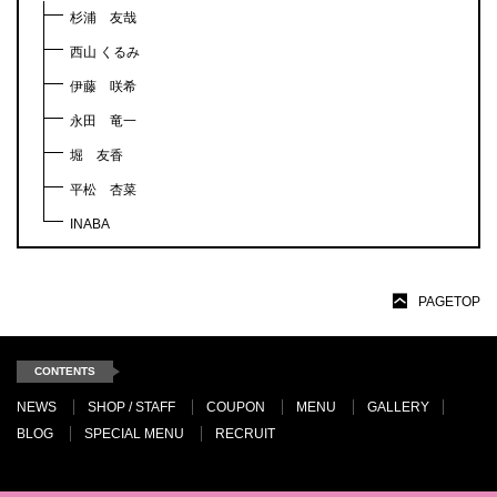
杉浦 友哉
西山 くるみ
伊藤 咲希
永田 竜一
堀 友香
平松 杏菜
INABA
PAGETOP
CONTENTS
NEWS
SHOP / STAFF
COUPON
MENU
GALLERY
BLOG
SPECIAL MENU
RECRUIT