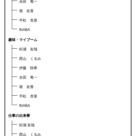
永田 竜一
堀 友香
平松 杏菜
INABA
趣味・マイブーム
杉浦 友哉
西山 くるみ
伊藤 咲希
永田 竜一
堀 友香
平松 杏菜
INABA
仕事の出来事
杉浦 友哉
西山 くるみ