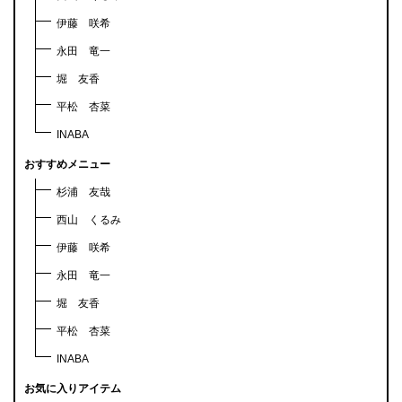
伊藤 咲希
永田 竜一
堀 友香
平松 杏菜
INABA
おすすめメニュー
杉浦 友哉
西山 くるみ
伊藤 咲希
永田 竜一
堀 友香
平松 杏菜
INABA
お気に入りアイテム