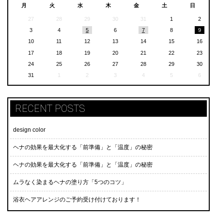
月
火
水
木
金
土
日
27
28
29
30
31
1
2
3
4
5
6
7
8
9
10
11
12
13
14
15
16
17
18
19
20
21
22
23
24
25
26
27
28
29
30
31
1
2
3
4
5
6
RECENT POSTS
design color
ヘナの効果を最大化する「前準備」と「温度」の秘密
ヘナの効果を最大化する「前準備」と「温度」の秘密
ムラなく染まるヘナの塗り方「5つのコツ」
浴衣ヘアアレンジのご予約受け付けております！