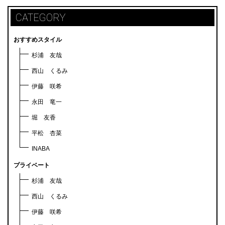
CATEGORY
おすすめスタイル
杉浦 友哉
西山 くるみ
伊藤 咲希
永田 竜一
堀 友香
平松 杏菜
INABA
プライベート
杉浦 友哉
西山 くるみ
伊藤 咲希