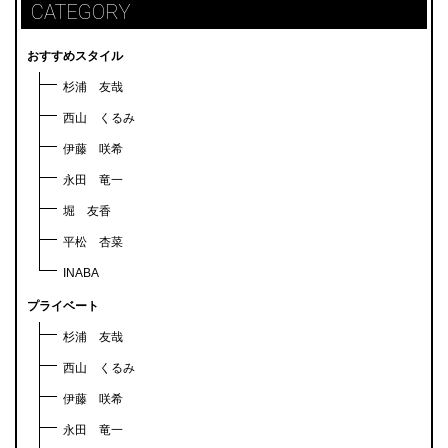
CATEGORY
おすすめスタイル
杉浦 友哉
西山 くるみ
伊藤 咲希
永田 竜一
堀 友香
平松 杏菜
INABA
プライベート
杉浦 友哉
西山 くるみ
伊藤 咲希
永田 竜一