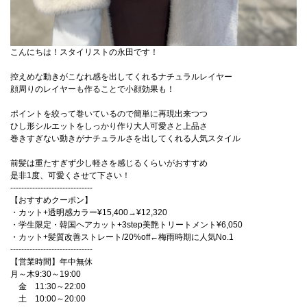
こんにちは！スタイリストの永田です！
控えめな動きがこなれ感を出してくれるナチュラルレイヤー
顔周りのレイヤーも作ることで小顔効果も！
ポイントを絞って巻いているので簡単に再現出来つつ
ひし形シルエットをしっかり作り大人可愛さと上品さ
巻きすぎない動きがナチュラルさを出してくれる人気スタイル
前髪は重たすぎず少し軽さを感じるくらいがおすすめ
是非1度、可愛くさせて下さい！
------------------------------
【おすすめクーポン】
・カット+透明感カラー¥15,400→¥12,320
・学生限定・韓国ヘアカット+3step美艶トリートメント¥6,050
・カット+髪質改善ストレート/20%off←梅雨時期に人気No.1
------------------------------
【営業時間】年中無休
月～木9:30～19:00
金 11:30～22:00
土 10:00～20:00