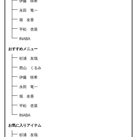
伊藤 咲希
永田 竜一
堀 友香
平松 杏菜
INABA
おすすめメニュー
杉浦 友哉
西山 くるみ
伊藤 咲希
永田 竜一
堀 友香
平松 杏菜
INABA
お気に入りアイテム
杉浦 友哉