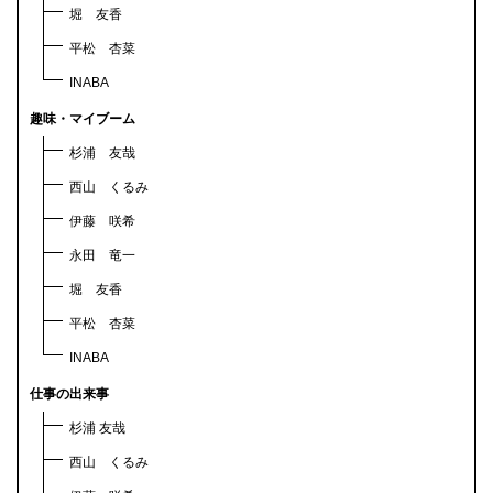
堀 友香
平松 杏菜
INABA
趣味・マイブーム
杉浦 友哉
西山 くるみ
伊藤 咲希
永田 竜一
堀 友香
平松 杏菜
INABA
仕事の出来事
杉浦 友哉
西山 くるみ