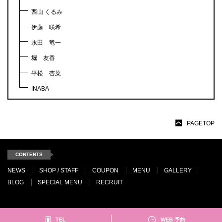
西山 くるみ
伊藤 咲希
永田 竜一
堀 友香
平松 杏菜
INABA
PAGETOP
CONTENTS
NEWS
SHOP / STAFF
COUPON
MENU
GALLERY
BLOG
SPECIAL MENU
RECRUIT
TEL
WEB 予約