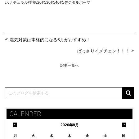
い/ナチュラル/学割/20代/30代/40代/デジタルパーマ
湿気対策は本格的になる6月がおすすめ！
ばっさりイメチェン！！！
記事一覧へ
CALENDER
<
>
2026
年
8月
月
火
水
木
金
土
日