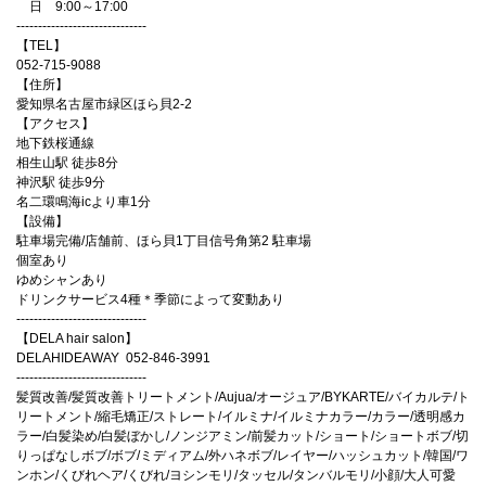
日 9:00～17:00
------------------------------
【TEL】
052-715-9088
【住所】
愛知県名古屋市緑区ほら貝2-2
【アクセス】
地下鉄桜通線
相生山駅 徒歩8分
神沢駅 徒歩9分
名二環鳴海icより車1分
【設備】
駐車場完備/店舗前、ほら貝1丁目信号角第2 駐車場
個室あり
ゆめシャンあり
ドリンクサービス4種＊季節によって変動あり
------------------------------
【DELA hair salon】
DELAHIDEAWAY 052-846-3991
------------------------------
髪質改善/髪質改善トリートメント/Aujua/オージュア/BYKARTE/バイカルテ/ト
リートメント/縮毛矯正/ストレート/イルミナ/イルミナカラー/カラー/透明感カ
ラー/白髪染め/白髪ぼかし/ノンジアミン/前髪カット/ショート/ショートボブ/切
りっぱなしボブ/ボブ/ミディアム/外ハネボブ/レイヤー/ハッシュカット/韓国/ワ
ンホン/くびれヘア/くびれ/ヨシンモリ/タッセル/タンバルモリ/小顔/大人可愛